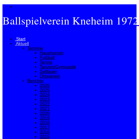
Ballspielverein Kneheim 1972
Menü
Start
Aktuell
Termine
Hauptverein
Fußball
Tennis
Tanzen/Gymnastik
Zeltlager
Ortsverein
Berichte
2026
2025
2024
2023
2022
2021
2020
2019
2018
2017
2016
2015