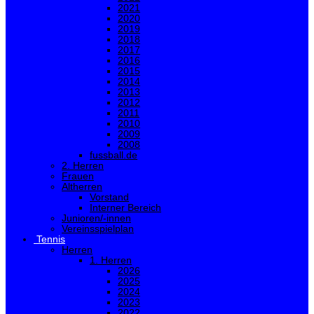
2021
2020
2019
2018
2017
2016
2015
2014
2013
2012
2011
2010
2009
2008
fussball.de
2. Herren
Frauen
Altherren
Vorstand
Interner Bereich
Junioren/-innen
Vereinsspielplan
Tennis
Herren
1. Herren
2026
2025
2024
2023
2022