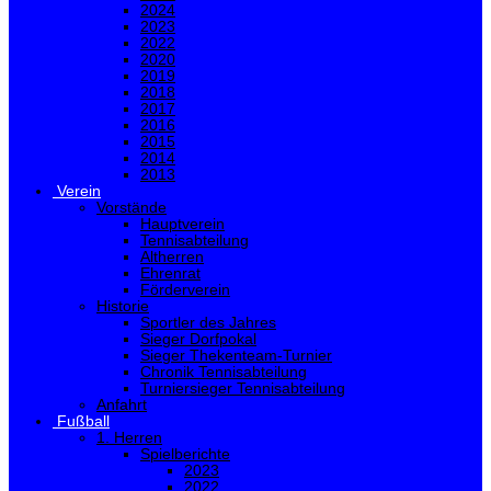
2024
2023
2022
2020
2019
2018
2017
2016
2015
2014
2013
Verein
Vorstände
Hauptverein
Tennisabteilung
Altherren
Ehrenrat
Förderverein
Historie
Sportler des Jahres
Sieger Dorfpokal
Sieger Thekenteam-Turnier
Chronik Tennisabteilung
Turniersieger Tennisabteilung
Anfahrt
Fußball
1. Herren
Spielberichte
2023
2022