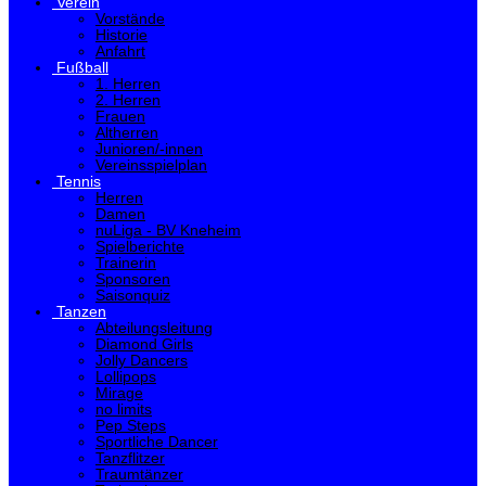
Verein
Vorstände
Historie
Anfahrt
Fußball
1. Herren
2. Herren
Frauen
Altherren
Junioren/-innen
Vereinsspielplan
Tennis
Herren
Damen
nuLiga - BV Kneheim
Spielberichte
Trainerin
Sponsoren
Saisonquiz
Tanzen
Abteilungsleitung
Diamond Girls
Jolly Dancers
Lollipops
Mirage
no limits
Pep Steps
Sportliche Dancer
Tanzflitzer
Traumtänzer