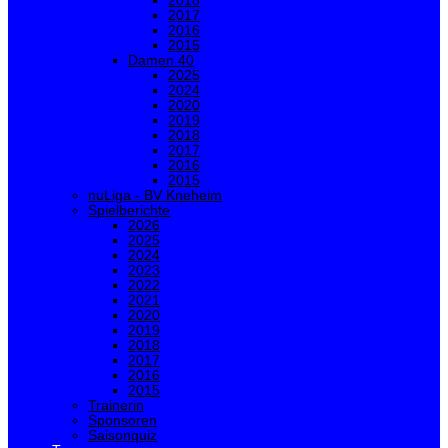
2018
2017
2016
2015
Damen 40
2025
2024
2020
2019
2018
2017
2016
2015
nuLiga - BV Kneheim
Spielberichte
2026
2025
2024
2023
2022
2021
2020
2019
2018
2017
2016
2015
Trainerin
Sponsoren
Saisonquiz