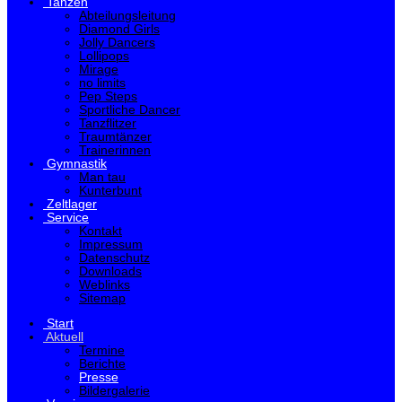
Tanzen
Abteilungsleitung
Diamond Girls
Jolly Dancers
Lollipops
Mirage
no limits
Pep Steps
Sportliche Dancer
Tanzflitzer
Traumtänzer
Trainerinnen
Gymnastik
Man tau
Kunterbunt
Zeltlager
Service
Kontakt
Impressum
Datenschutz
Downloads
Weblinks
Sitemap
Start
Aktuell
Termine
Berichte
Presse
Bildergalerie