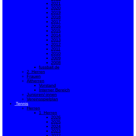
2021
2020
2019
2018
2017
2016
2015
2014
2013
2012
2011
2010
2009
2008
fussball.de
2. Herren
Frauen
Altherren
Vorstand
Interner Bereich
Junioren/-innen
Vereinsspielplan
Tennis
Herren
1. Herren
2026
2025
2024
2023
2022