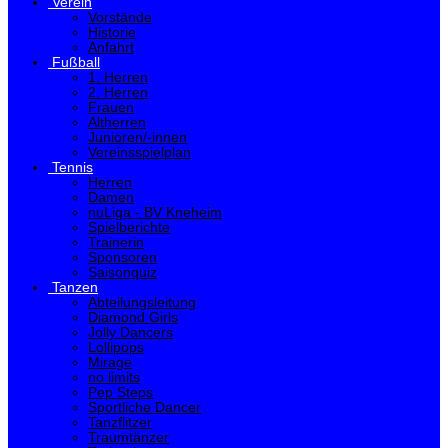
Verein
Vorstände
Historie
Anfahrt
Fußball
1. Herren
2. Herren
Frauen
Altherren
Junioren/-innen
Vereinsspielplan
Tennis
Herren
Damen
nuLiga - BV Kneheim
Spielberichte
Trainerin
Sponsoren
Saisonquiz
Tanzen
Abteilungsleitung
Diamond Girls
Jolly Dancers
Lollipops
Mirage
no limits
Pep Steps
Sportliche Dancer
Tanzflitzer
Traumtänzer