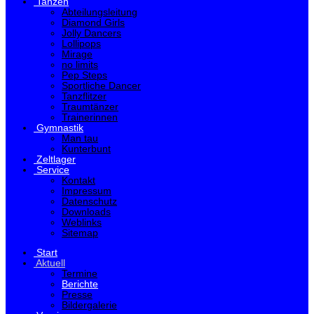
Tanzen
Abteilungsleitung
Diamond Girls
Jolly Dancers
Lollipops
Mirage
no limits
Pep Steps
Sportliche Dancer
Tanzflitzer
Traumtänzer
Trainerinnen
Gymnastik
Man tau
Kunterbunt
Zeltlager
Service
Kontakt
Impressum
Datenschutz
Downloads
Weblinks
Sitemap
Start
Aktuell
Termine
Berichte
Presse
Bildergalerie