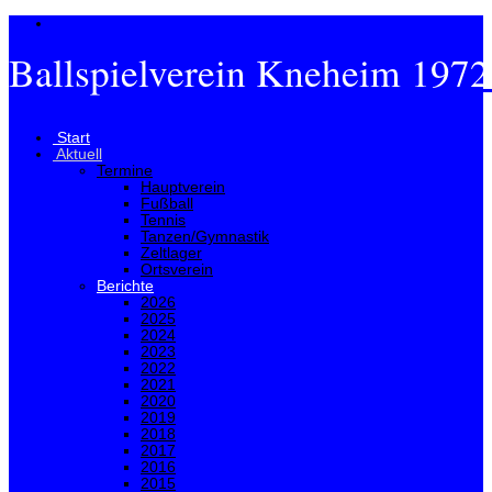
Ballspielverein Kneheim 1972
Menü
Start
Aktuell
Termine
Hauptverein
Fußball
Tennis
Tanzen/Gymnastik
Zeltlager
Ortsverein
Berichte
2026
2025
2024
2023
2022
2021
2020
2019
2018
2017
2016
2015