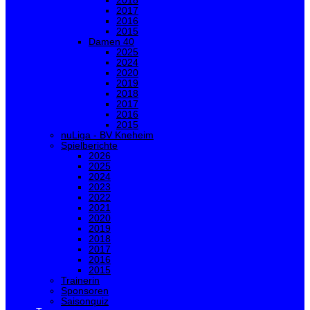
2018
2017
2016
2015
Damen 40
2025
2024
2020
2019
2018
2017
2016
2015
nuLiga - BV Kneheim
Spielberichte
2026
2025
2024
2023
2022
2021
2020
2019
2018
2017
2016
2015
Trainerin
Sponsoren
Saisonquiz