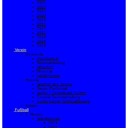
2024
2023
2022
2020
2019
2018
2017
2016
2015
2014
2013
Verein
Vorstände
Hauptverein
Tennisabteilung
Altherren
Ehrenrat
Förderverein
Historie
Sportler des Jahres
Sieger Dorfpokal
Sieger Thekenteam-Turnier
Chronik Tennisabteilung
Turniersieger Tennisabteilung
Anfahrt
Fußball
1. Herren
Spielberichte
2023
2022