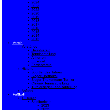
2024
2023
2022
2020
2019
2018
2017
2016
2015
2014
2013
Verein
Vorstände
Hauptverein
Tennisabteilung
Altherren
Ehrenrat
Förderverein
Historie
Sportler des Jahres
Sieger Dorfpokal
Sieger Thekenteam-Turnier
Chronik Tennisabteilung
Turniersieger Tennisabteilung
Anfahrt
Fußball
1. Herren
Spielberichte
2023
2022