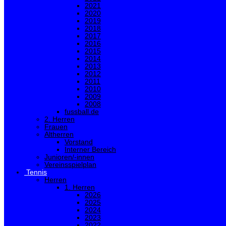
2021
2020
2019
2018
2017
2016
2015
2014
2013
2012
2011
2010
2009
2008
fussball.de
2. Herren
Frauen
Altherren
Vorstand
Interner Bereich
Junioren/-innen
Vereinsspielplan
Tennis
Herren
1. Herren
2026
2025
2024
2023
2022