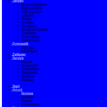
Tanzen
Abteilungsleitung
Diamond Girls
Jolly Dancers
Lollipops
Mirage
no limits
Pep Steps
Sportliche Dancer
Tanzflitzer
Traumtänzer
Trainerinnen
Gymnastik
Man tau
Kunterbunt
Zeltlager
Service
Kontakt
Impressum
Datenschutz
Downloads
Weblinks
Sitemap
Start
Aktuell
Termine
Berichte
Presse
Bildergalerie