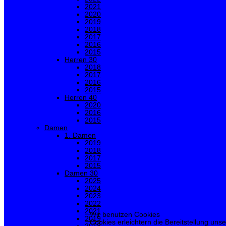
2021
2020
2019
2018
2017
2016
2015
Herren 30
2018
2017
2016
2015
Herren 40
2020
2016
2015
Damen
1. Damen
2019
2018
2017
2015
Damen 30
2025
2024
2023
2022
2021
Wir benutzen Cookies
2019
Cookies erleichtern die Bereitstellung uns