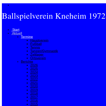
Ballspielverein Kneheim 1972
Menü
Start
Aktuell
Termine
Hauptverein
Fußball
Tennis
Tanzen/Gymnastik
Zeltlager
Ortsverein
Berichte
2026
2025
2024
2023
2022
2021
2020
2019
2018
2017
2016
2015