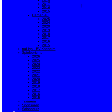
2018
OK
Ablehnen
2017
Weitere Informationen
|
Impressum
2016
2015
Damen 40
2025
2024
2020
2019
2018
2017
2016
2015
nuLiga - BV Kneheim
Spielberichte
2026
2025
2024
2023
2022
2021
2020
2019
2018
2017
2016
2015
Trainerin
Sponsoren
Saisonquiz