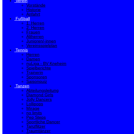
Verein
Vorstände
Historie
Anfahrt
Fußball
1. Herren
2. Herren
Frauen
Altherren
Junioren/-innen
Vereinsspielplan
Tennis
Herren
Damen
nuLiga - BV Kneheim
Spielberichte
Trainerin
Sponsoren
Saisonquiz
Tanzen
Abteilungsleitung
Diamond Girls
Jolly Dancers
Lollipops
Mirage
no limits
Pep Steps
Sportliche Dancer
Tanzflitzer
Traumtänzer